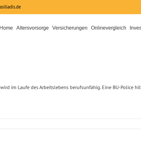
siliadis.de
Home
Altersvorsorge
Versicherungen
Onlinevergleich
Inve
te wird im Laufe des Arbeitslebens berufsunfähig. Eine BU-Police h