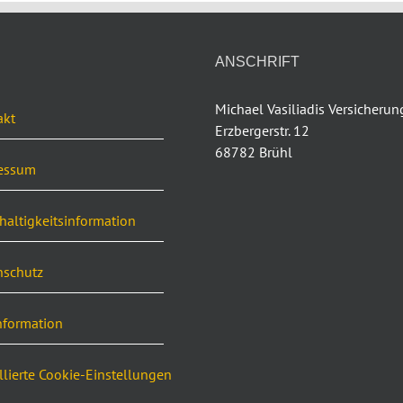
ANSCHRIFT
Michael Vasiliadis Versicheru
akt
Erzbergerstr. 12
68782 Brühl
essum
altigkeitsinformation
nschutz
nformation
llierte Cookie-Einstellungen