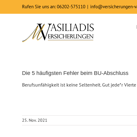
Zum
Rufen Sie uns an: 06202-575110
|
info@versicherungen-va
Inhalt
springen
Die 5 häufigsten Fehler beim BU-Abschluss
Berufsunfähigkeit ist keine Seltenheit. Gut jede*r Vier
25. Nov. 2021