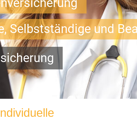
enversicherung
te, Selbstständige und Be
bsicherung
ndividuelle