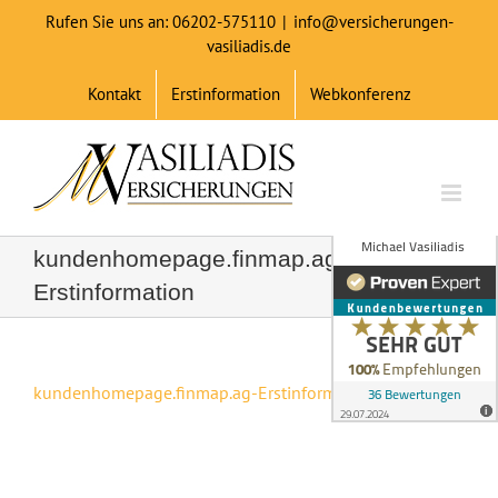
Zum
Rufen Sie uns an: 06202-575110
|
info@versicherungen-
Inhalt
vasiliadis.de
springen
Kontakt
Erstinformation
Webkonferenz
kundenhomepage.finmap.ag-
Erstinformation
kundenhomepage.finmap.ag-Erstinformation