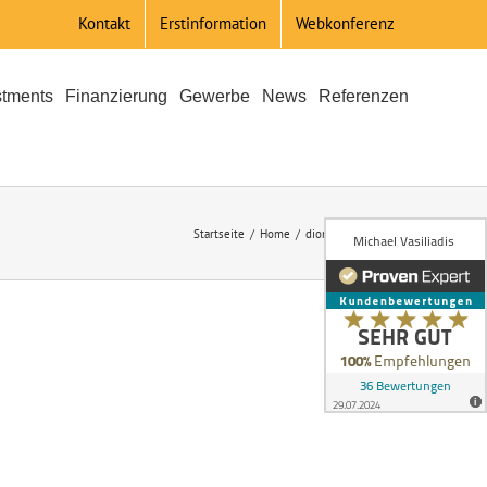
Kontakt
Erstinformation
Webkonferenz
stments
Finanzierung
Gewerbe
News
Referenzen
Startseite
Home
dionyoso_web_neu6