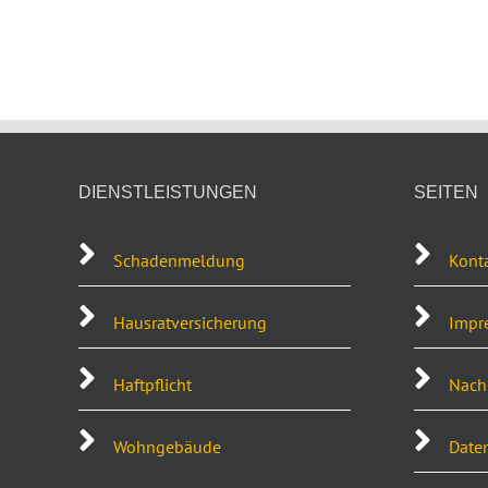
DIENSTLEISTUNGEN
SEITEN
Schadenmeldung
Kont
Hausratversicherung
Impr
Haftpflicht
Nachh
Wohngebäude
Date