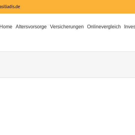
siliadis.de
Home
Altersvorsorge
Versicherungen
Onlinevergleich
Inve