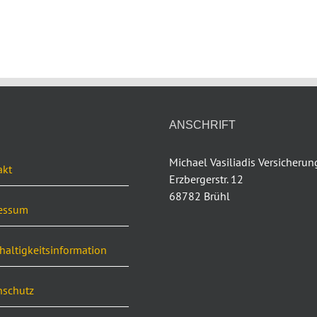
ANSCHRIFT
Michael Vasiliadis Versicheru
akt
Erzbergerstr. 12
68782 Brühl
essum
altigkeitsinformation
nschutz