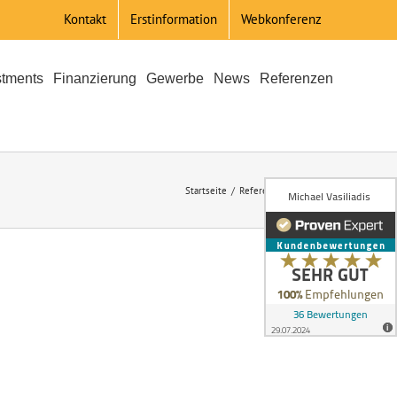
Kontakt
Erstinformation
Webkonferenz
stments
Finanzierung
Gewerbe
News
Referenzen
Startseite
Referenzen
Artemis