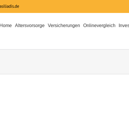
siliadis.de
Home
Altersvorsorge
Versicherungen
Onlinevergleich
Inve