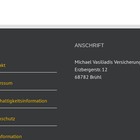
ANSCHRIFT
Michael Vasiliadis Versicheru
akt
Erzbergerstr. 12
68782 Brühl
essum
altigkeitsinformation
nschutz
nformation