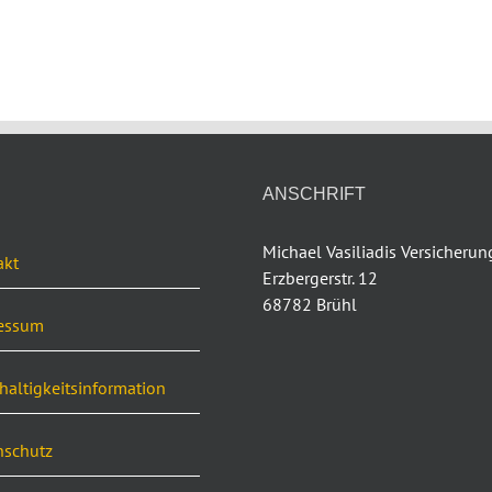
ANSCHRIFT
Michael Vasiliadis Versicheru
akt
Erzbergerstr. 12
68782 Brühl
essum
altigkeitsinformation
nschutz