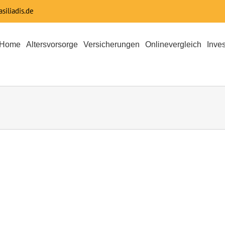
siliadis.de
Home
Altersvorsorge
Versicherungen
Onlinevergleich
Inve