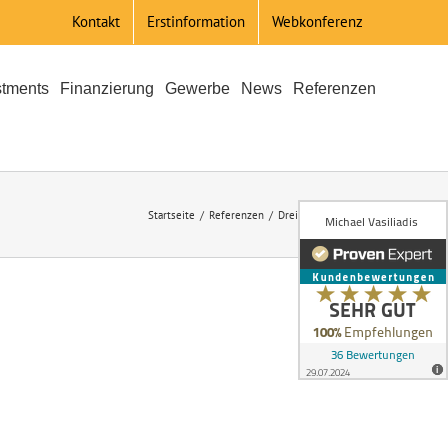
Kontakt
Erstinformation
Webkonferenz
stments
Finanzierung
Gewerbe
News
Referenzen
Startseite
Referenzen
DreiEichen_web_neu