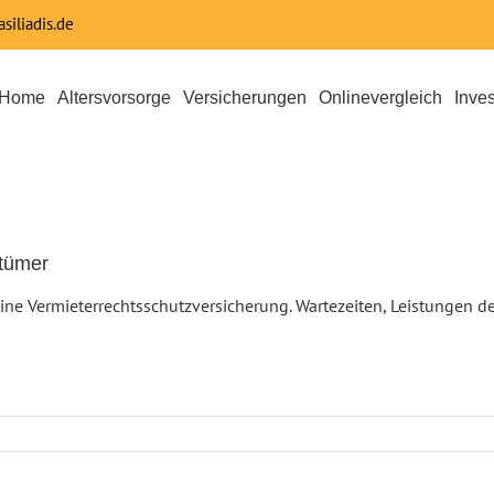
siliadis.de
Home
Altersvorsorge
Versicherungen
Onlinevergleich
Inve
ntümer
 eine Vermieterrechtsschutzversicherung. Wartezeiten, Leistungen d