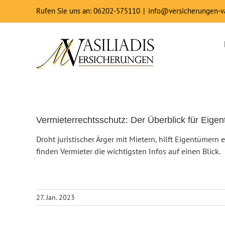
Zum
Rufen Sie uns an: 06202-575110
|
info@versicherungen-va
Inhalt
springen
Vermieterrechtsschutz: Der Überblick für Eige
Droht juristischer Ärger mit Mietern, hilft Eigentümern
finden Vermieter die wichtigsten Infos auf einen Blick.
27. Jan. 2023