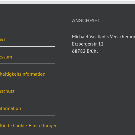
ANSCHRIFT
Michael Vasiliadis Versicheru
akt
Erzbergerstr. 12
68782 Brühl
essum
altigkeitsinformation
nschutz
nformation
llierte Cookie-Einstellungen