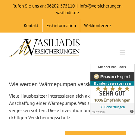
Zum
Rufen Sie uns an: 06202-575110
|
info@versicherungen-
Inhalt
vasiliadis.de
springen
Kontakt
Erstinformation
Webkonferenz
Wie werden Wärmepumpen versichert?
Viele Hausbesitzer interessieren sich aktuell für die
Anschaffung einer Wärmepumpe. Was sie dabei nicht
vergessen sollten: Diese Investition braucht den
richtigen Versicherungsschutz.